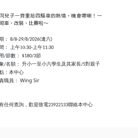
同兒子一齊重拾四驅車的熱情，機會嚟喇！一
砌車、改裝、比賽啦～
期：
逢六
8/8-29/8/2026(
)
間：
上午10
上午
:30-
11:30
用
節數：
節
/
$180/3
象
名額：
升小一至小六學生及其家長
/
/5對親子
點：本中心
Wing Sir
責職員：
有任何查詢，歡迎致電
聯絡本中心
23922133