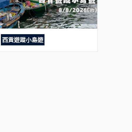
西貢遊蹤小島遊