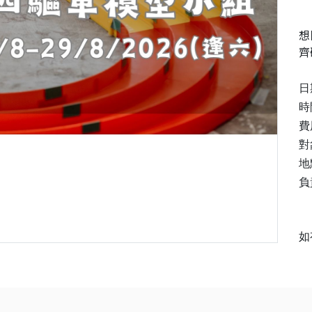
想
齊
日
時
費
對
地
負
如