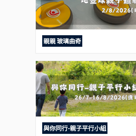
親親 玻璃曲奇
與你同行-親子平行小組