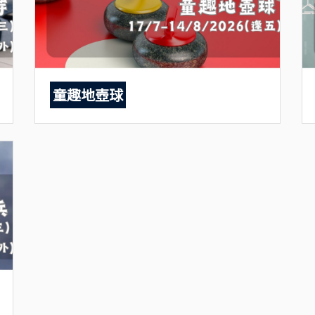
童趣地壺球