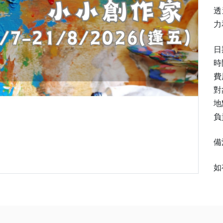
透
力
日
時
費
對
地
負
備
如