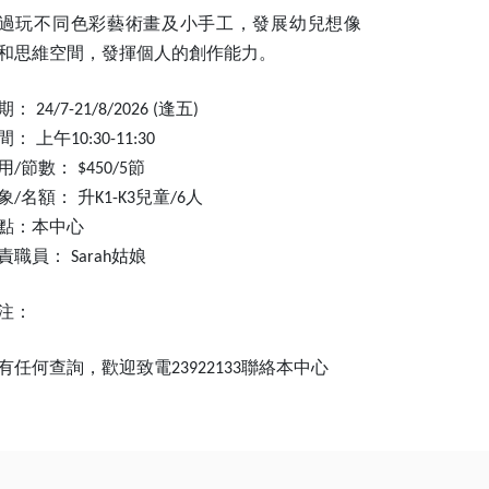
過玩不同色彩藝術畫及小手工，發展幼兒想像
和思維空間，發揮個人的創作能
⼒
。
期：
逢五
24/7-21/8/2026 (
)
間：
上午
10:30-11:30
用
節數：
節
/
$450/5
象
名額：
升
兒童
人
/
K1-K3
/6
點：本中心
責職員：
姑娘
Sarah
注：
有任何查詢，歡迎致電
聯絡本中心
23922133