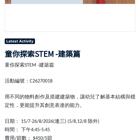
Latest Activity
童你探索STEM -建築篇
童你探索
建築篇
STEM -
活動編號：
C26270018
用不同的物料創作及搭建建築物，讓幼兒了解基本結構與穩
定性，更能提升其創意表達的能力。
日期：
逢三
除外
15/7-26/8/2026
(
) (5/8,12/8
)
時間：
下午
4:45-5:45
費用
節數：
節
/
$450/5