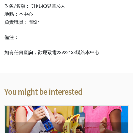
對象
名額：
升
兒童
人
/
K1-K3
/6
地點：本中心
負責職員：
龍
Sir
備注：
如有任何查詢，歡迎致電
聯絡本中心
23922133
You might be interested