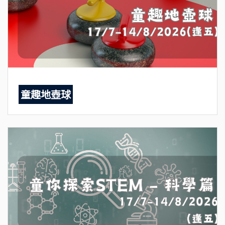
童趣地壺球