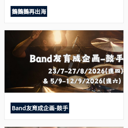
鵝鵝鵝再出海
Band友育成企画-鼓手