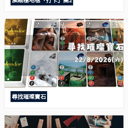
尋找璀璨寶石