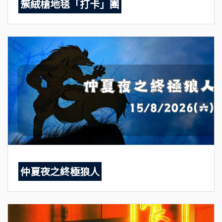
簇絨槍地毯「打卡」團
仲夏夜之終極狼人