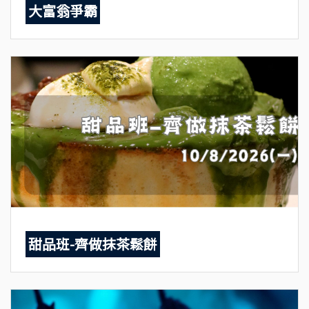
大富翁爭霸
甜品班-齊做抹茶鬆餅