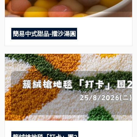
簡易中式甜品-擂沙湯圓
簇絨槍地毯「打卡」團2