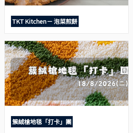
TKT Kitchen－ 泡菜煎餅
簇絨槍地毯「打卡」團