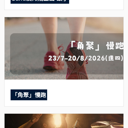
「角聚」慢跑