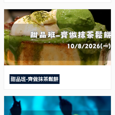
甜品班-齊做抹茶鬆餅