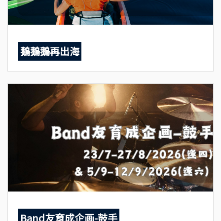
鵝鵝鵝再出海
Band友育成企画-鼓手