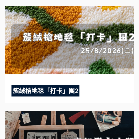
簇絨槍地毯「打卡」團2