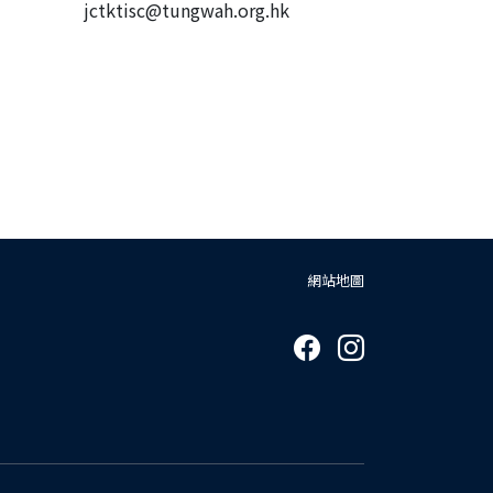
jctktisc@tungwah.org.hk
網站地圖