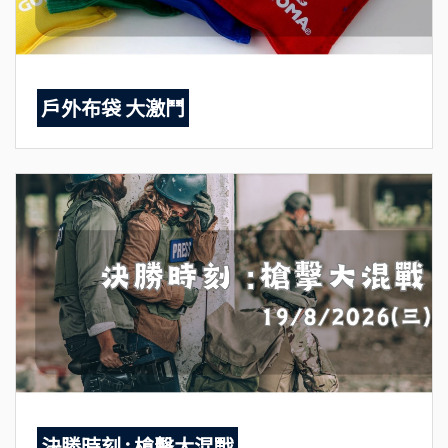
戶外布袋 大激鬥
決勝時刻 : 槍擊大混戰