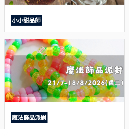
小小甜品師
魔法飾品派對