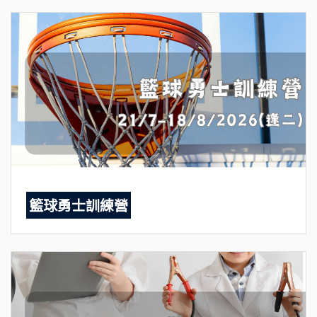
籃球勇士訓練營