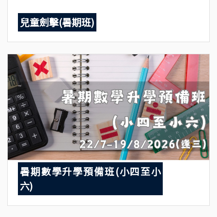
兒童劍擊(暑期班)
暑期數學升學預備班(小四至小
六)