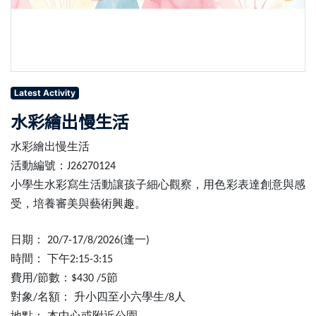
Latest Activity
水彩繪出慢生活
水彩繪出慢生活
活動編號：
J26270124
小學生水彩寫生活動讓孩子細心觀察，用色彩表達創意與感
受，培養審美與藝術興趣。
日期：
逢一
20/7-17/8/2026(
)
時間：
下午
2:15-3:15
費用
節數：
節
/
$430 /5
對象
名額：
升小四至小六學
⽣
人
/
/8
地點：
本中心或附近公園