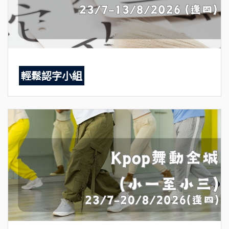
輕鬆認字小組