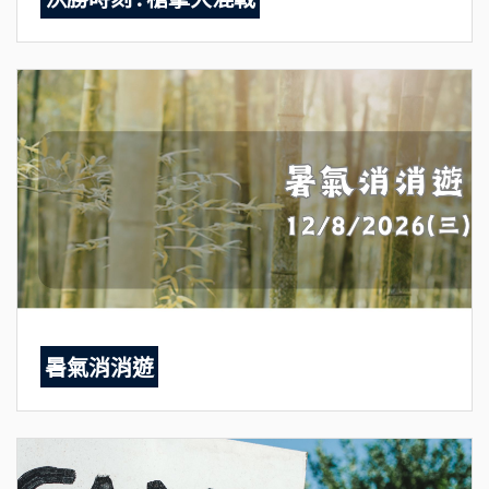
暑氣消消遊