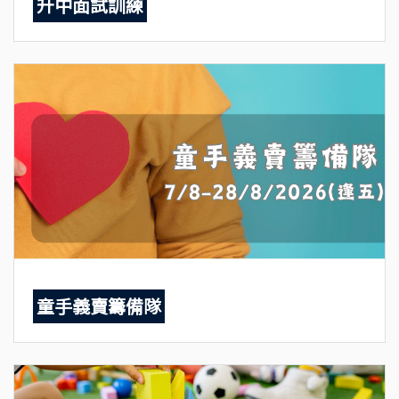
升中面試訓練
童手義賣籌備隊