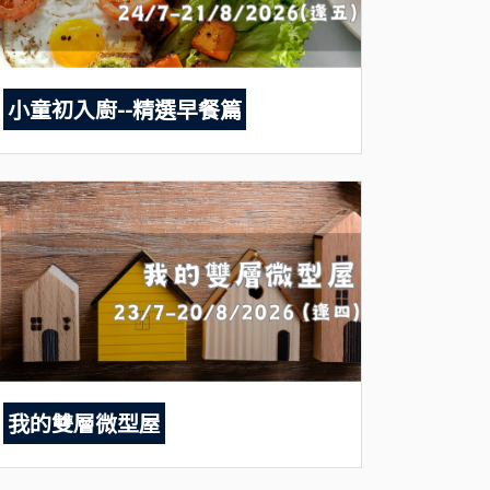
小童初入廚--精選早餐篇
我的雙層微型屋