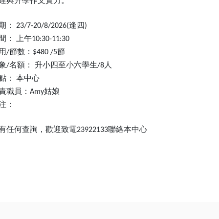
達與升學作文實力。
期：
逢四
23/7-20/8/2026(
)
間：
上午
10:30-11:30
用
節數：
節
/
$480 /5
象
名額：
升小四至小六學
⽣
人
/
/8
點：
本中心
責職員：
姑娘
Amy
注：
有任何查詢，歡迎致電
聯絡本中心
23922133