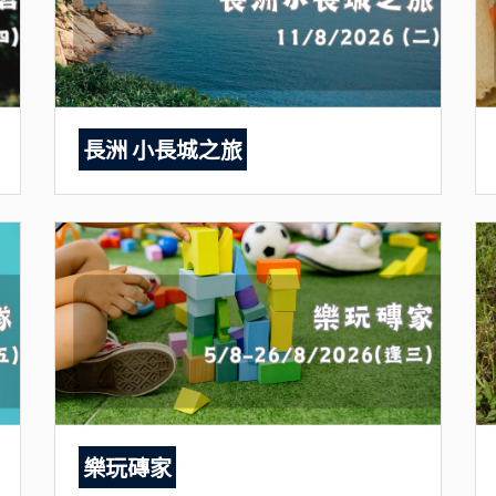
長洲 小長城之旅
樂玩磚家