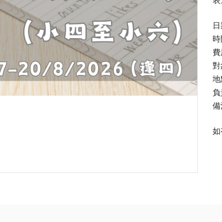
表
日
時
費
對
地
負
備
如