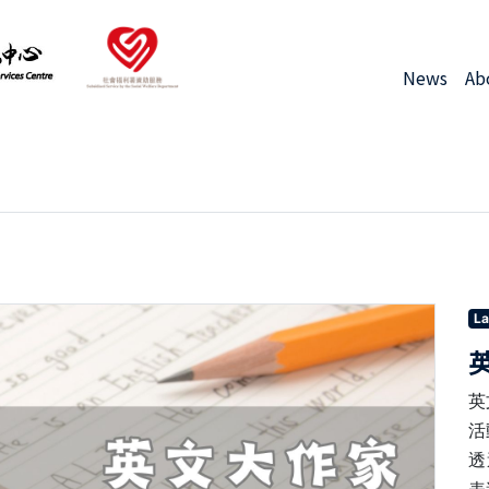
News
Ab
La
英
活
透