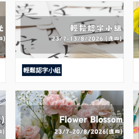
輕鬆認字小組