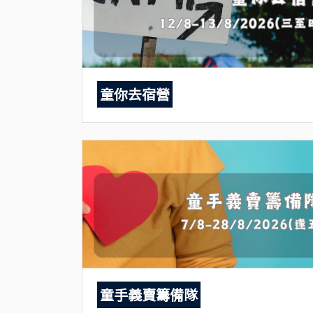
童你去宿營
童手義賣籌備隊