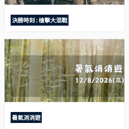
決勝時刻 : 槍擊大混戰
暑氣消消遊