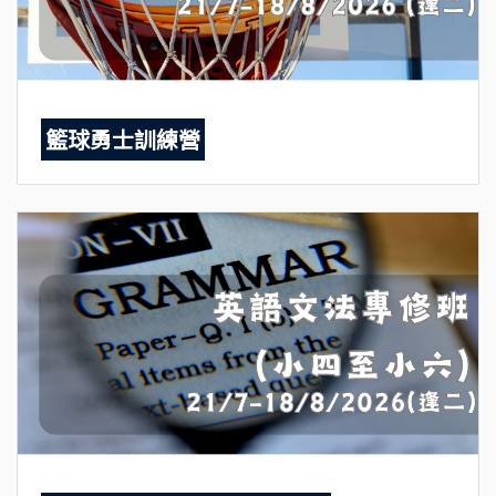
籃球勇士訓練營