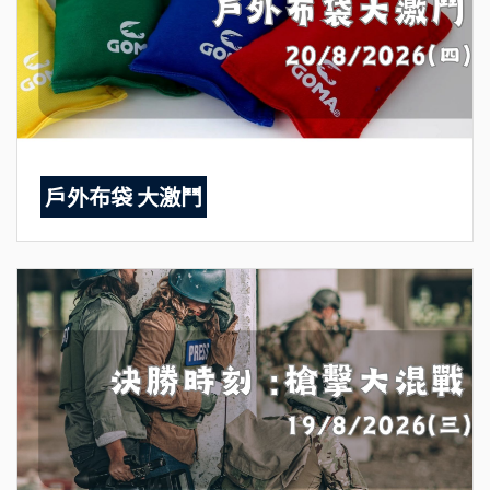
戶外布袋 大激鬥