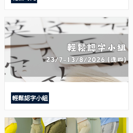
輕鬆認字小組