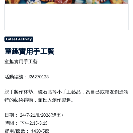
Latest Activity
童趣實用手工藝
童趣實用手工藝
活動編號：
J26270128
親手製作杯墊、磁石貼等小手工藝品，為自己或親友創造獨
特的藝術禮物，並投入創作樂趣。
日期：
逢五
24/7-21/8/2026(
)
時間：
下午
2:15-3:15
費用
節數：
節
/
$430/5