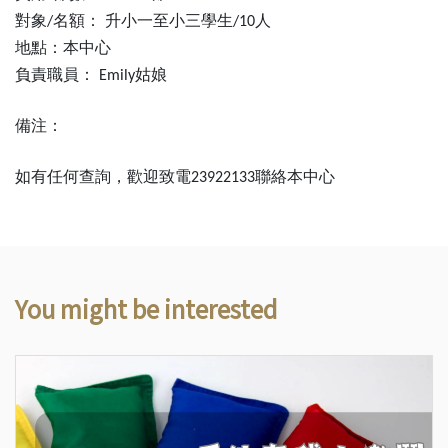
對象
名額：
升小一至小三學生
人
/
/10
地點：本中心
負責職員：
姑娘
Emily
備注：
如有任何查詢，歡迎致電
聯絡本中心
23922133
You might be interested