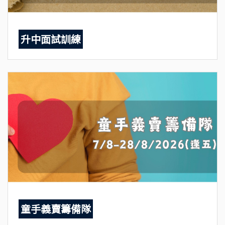
升中面試訓練
童手義賣籌備隊