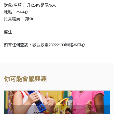
對象
名額：
升
兒童
人
/
K1-K3
/6
地點：本中心
負責職員：
龍
Sir
備注：
如有任何查詢，歡迎致電
聯絡本中心
23922133
你可能會感興趣