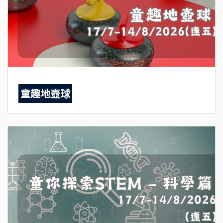
童趣地壺球