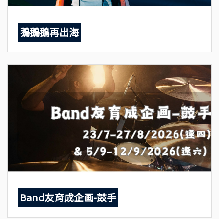
鵝鵝鵝再出海
Band友育成企画-鼓手