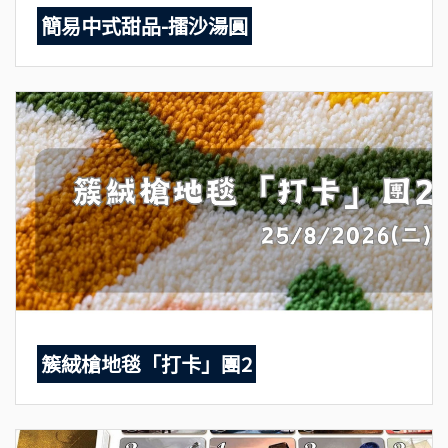
簡易中式甜品-擂沙湯圓
簇絨槍地毯「打卡」團2