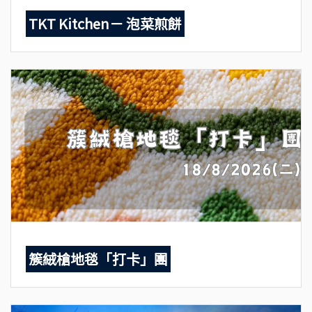
TKT Kitchen－ 泡菜煎餅
簇絨槍地毯「打卡」團