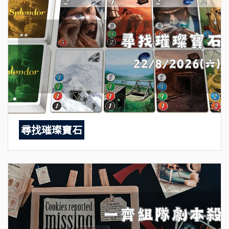
尋找璀璨寶石