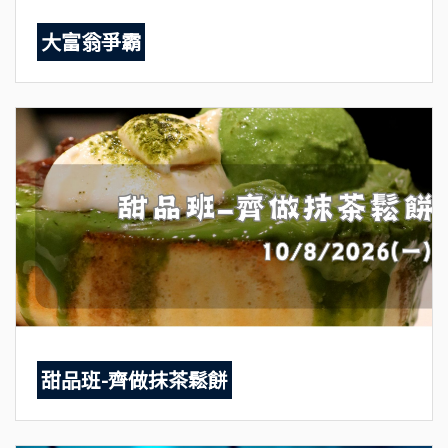
大富翁爭霸
甜品班-齊做抹茶鬆餅