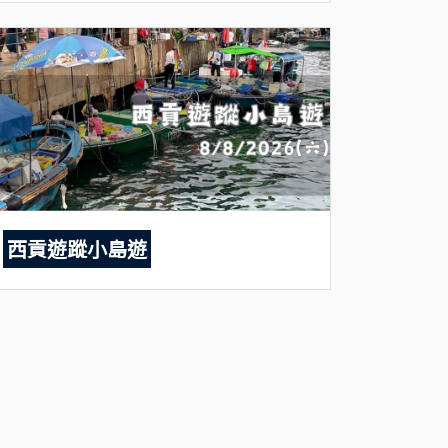
西貢遊蹤小島遊