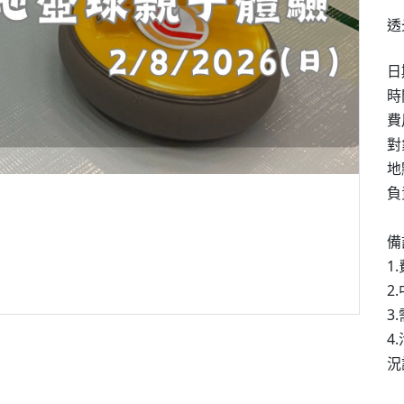
透
日
時
費
對
地
負
備
1.
2.
3.
4.
況