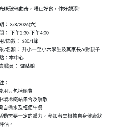
光嘅玻璃曲奇，唔止好食，仲好靚添!
期：
六
8/8/2026(
)
間：
下午2
下午
:30-
4:00
用
節數：
節
/
$80/1
象
名額：
升小一至小六學生及其家長
/
/6對親子
點：本中心
鄧姑娘
責職員：
註：
費用只包括船費
中環地鐵站集合及解散
需自備水及輕便午餐
活動需要一定的體力，參加者需根據自身健康狀
評估。