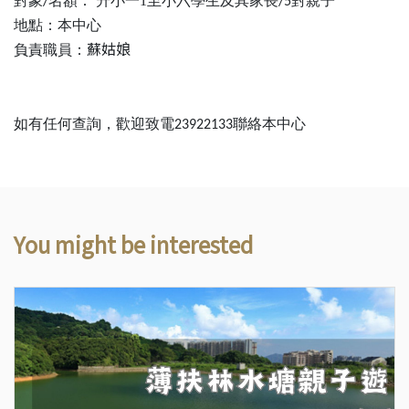
對象
名額：
升小一1至小六學生及其家長
/
/5對親子
地點：本中心
蘇姑娘
負責職員：
如有任何查詢，歡迎致電
聯絡本中心
23922133
You might be interested