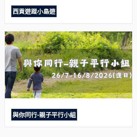
西貢遊蹤小島遊
與你同行-親子平行小組