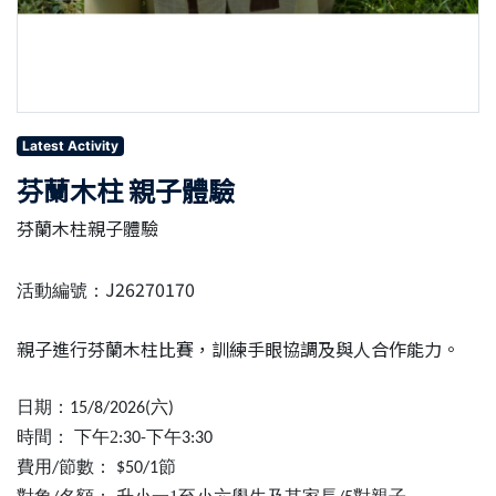
Latest Activity
芬蘭木柱 親子體驗
芬蘭木柱親子體驗
J26270170
活動編號：
親子進行芬蘭木柱比賽，訓練手眼協調及與人合作能力。
日期：
六
15/8/2026(
)
時間：
下午2
下午
:30-
3:30
費用
節數：
節
/
$50/1