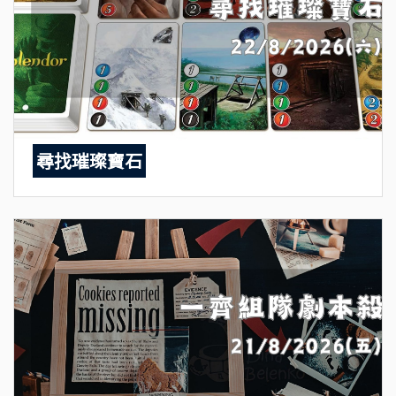
尋找璀璨寶石