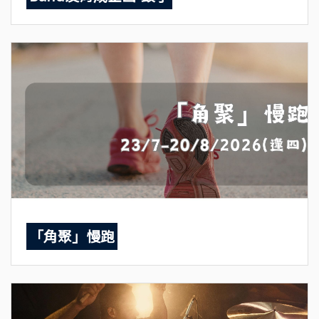
「角聚」慢跑