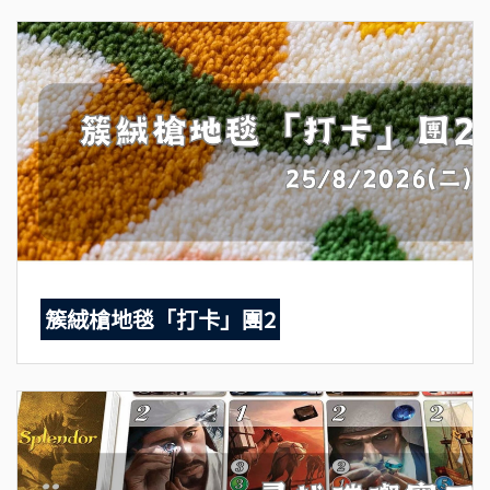
簇絨槍地毯「打卡」團2