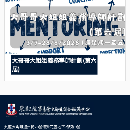
大哥哥大姐姐義務導師計劃(第六
屆)
九龍大角咀通州街28號頌賢花園地下2號及9號