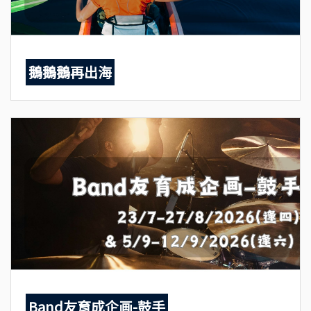
鵝鵝鵝再出海
Band友育成企画-鼓手