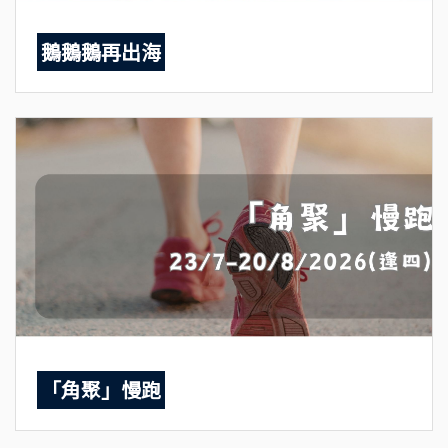
鵝鵝鵝再出海
「角聚」慢跑