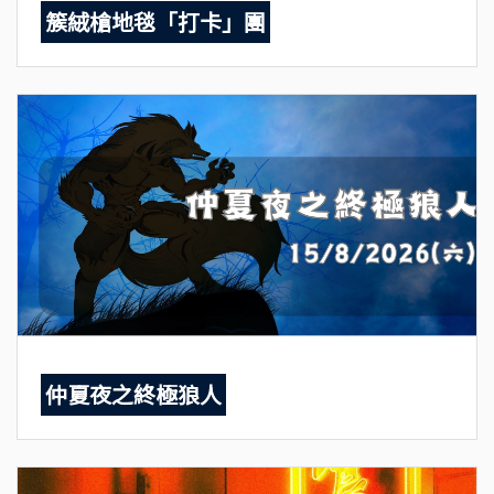
簇絨槍地毯「打卡」團
仲夏夜之終極狼人