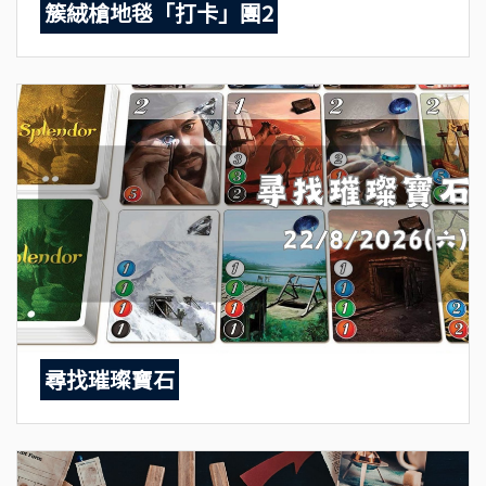
簇絨槍地毯「打卡」團2
尋找璀璨寶石