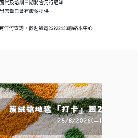
. 面試及培訓日期將會另行通知
. 出席當日會有飯餐提供
有任何查詢，歡迎致電
聯絡本中心
23922133