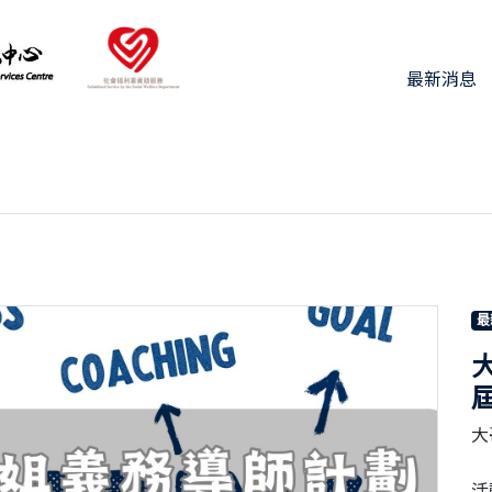
最新消息
最
屆
大
活