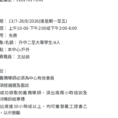
13/7-28/8/2026(逢星期一至五)
期：
上午10-00-下午2:00或下午2:00-6:00
間：
用
：
免費
象
名額：
升中二至大專學生
人
/
/8
點：本中心/戶外
文姑娘
責職員：
註：
. 義務導師必須為中心有效會員
. 須經遴選及面試
. 成功錄取的義務導師，須出席兩小時培訓及
8/8晚的結業禮
. 出席達30小時或以上，均可獲發義工證書乙
，以示鼓勵