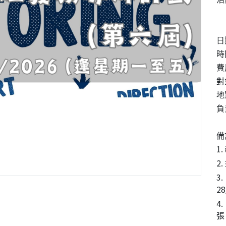
日
時
費
對
地
負
備
1
2
3
2
4
張