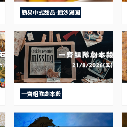
簡易中式甜品-擂沙湯圓
一齊組隊劇本殺