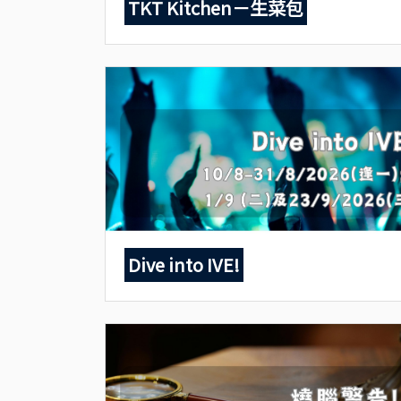
TKT Kitchen－生菜包
Dive into IVE!