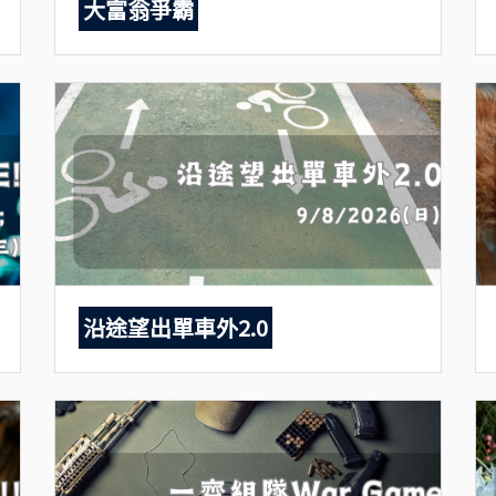
大富翁爭霸
沿途望出單車外2.0