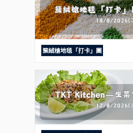
簇絨槍地毯「打卡」團