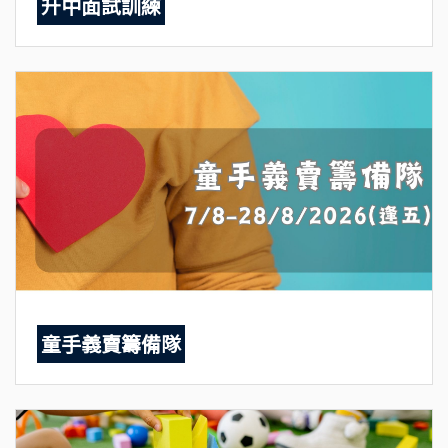
升中面試訓練
童手義賣籌備隊