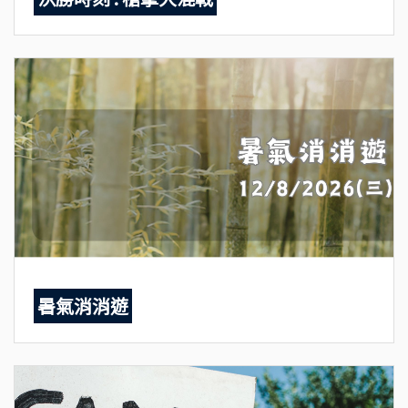
暑氣消消遊