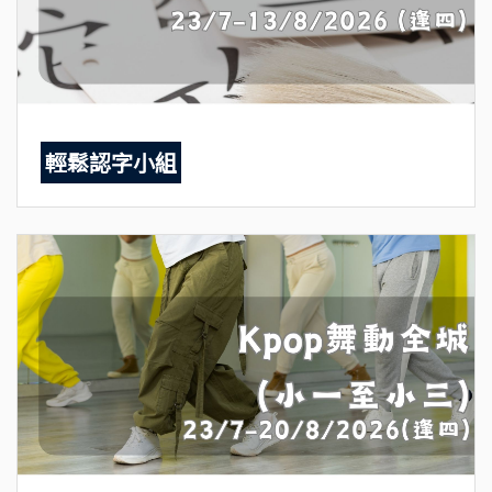
輕鬆認字小組