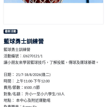
最新活動
籃球勇士訓練營
籃球勇士訓練營
活動編號：
J26270121/1
讓小朋友來學習籃球技巧，了解投籃，傳球及運球基礎。
日期：
逢二
21/7-18/8/2026(
)
時間：
上午
下午
11:00-
12:00
費用
節數：
節
/
$500 /5
對象
名額：
升小一至小六學
⽣
人
/
/10
地點：
本中心及附近運動埸
負責職員：