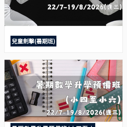
兒童劍擊(暑期班)