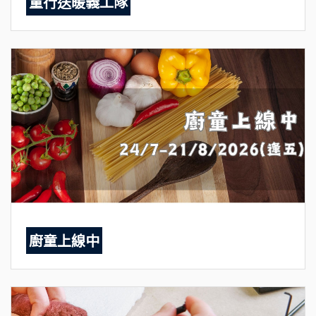
童行送暖義工隊
廚童上線中