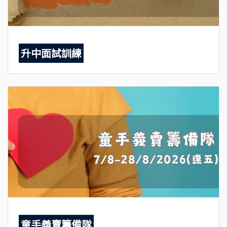
升中面試訓練
童手義賣籌備隊