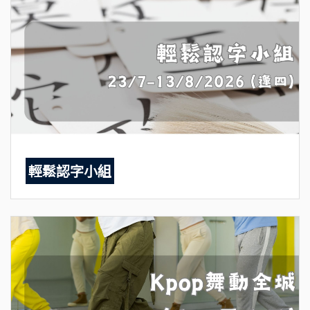
輕鬆認字小組