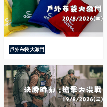
戶外布袋 大激鬥