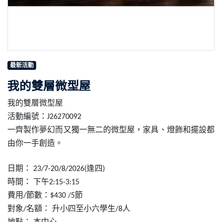
最新活動
我的雙層微型屋
我的雙層微型屋
活動編號：
J26270092
一齊製作夢幻而又獨一無二的微型屋，家具、燈飾和擺設都
由你一
⼿
創造。
日期：
逢四
23/7-20/8/2026(
)
時間：
下午
2:15-3:15
費用
節數：
節
/
$430 /5
對象
名額：
升小四至小六學
⽣
人
/
/8
地點：
本中心