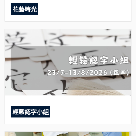
花藝時光
輕鬆認字小組