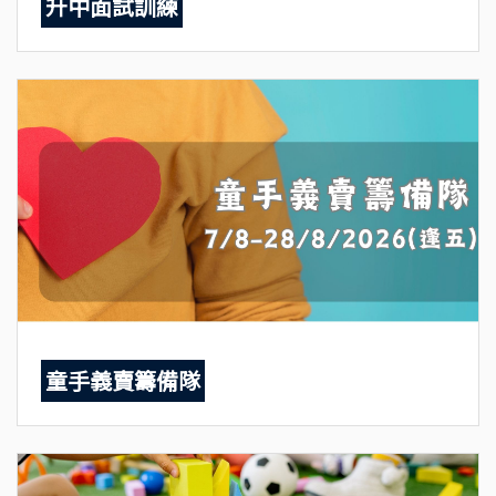
升中面試訓練
童手義賣籌備隊