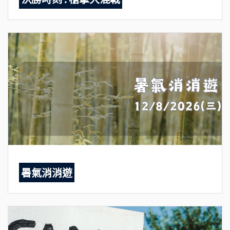
暑氣消消遊