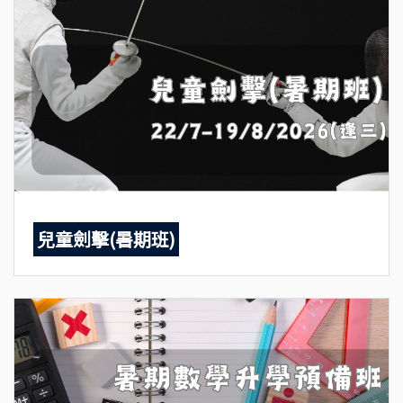
兒童劍擊(暑期班)