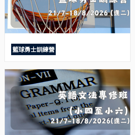
籃球勇士訓練營