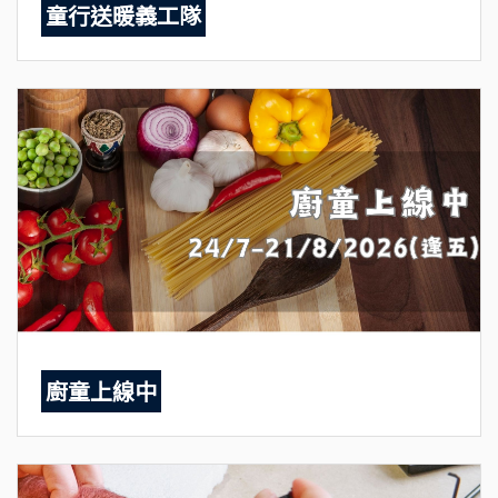
童行送暖義工隊
廚童上線中