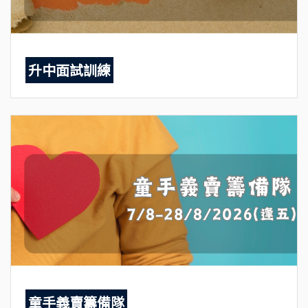
升中面試訓練
童手義賣籌備隊