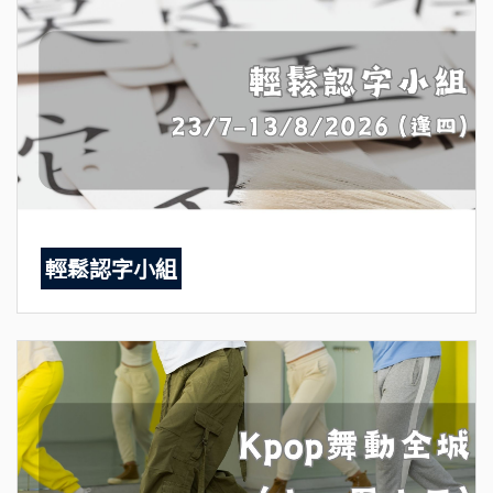
輕鬆認字小組