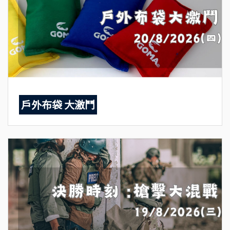
戶外布袋 大激鬥