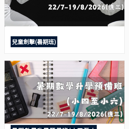
兒童劍擊(暑期班)