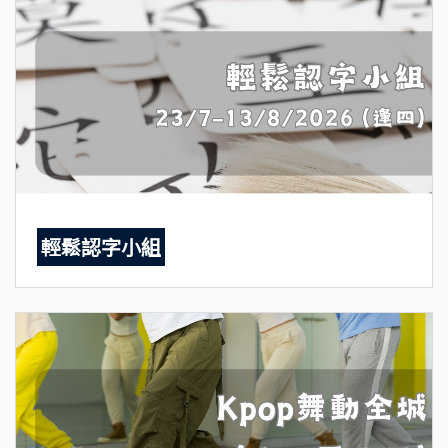
輕鬆認字小組