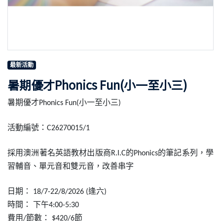
最新活動
暑期優才Phonics Fun(小一至小三)
暑期優才
小一至小三
Phonics Fun(
)
活動編號：
C26270015/1
採用澳洲著名英語教材出版商
的
的筆記系列，學
R.I.C
Phonics
習輔音、單元音和雙元
⾳
，改善串字
日期：
逢六
18/7-22/8/2026 (
)
時間：
下午
4:00-5:30
費用
節數：
節
/
$420/6