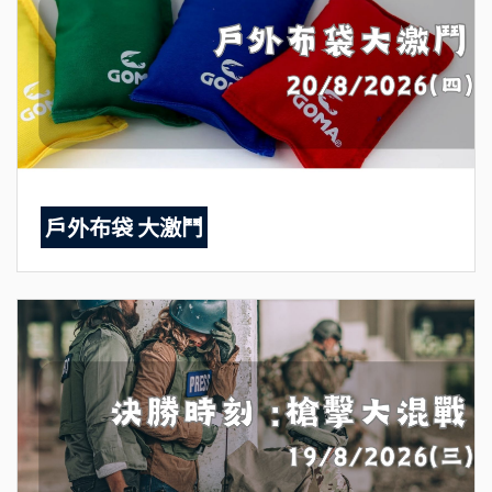
戶外布袋 大激鬥