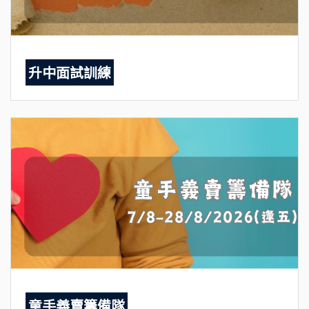
升中面試訓練
童手義賣籌備隊