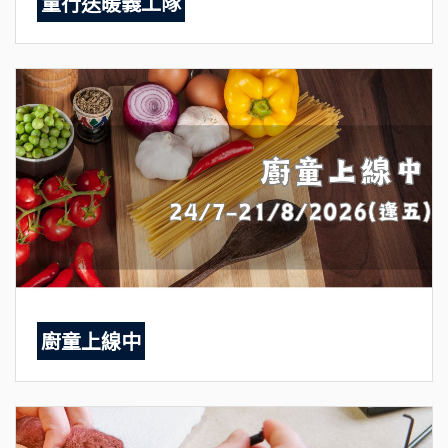
童行送暖義工隊
廚童上線中